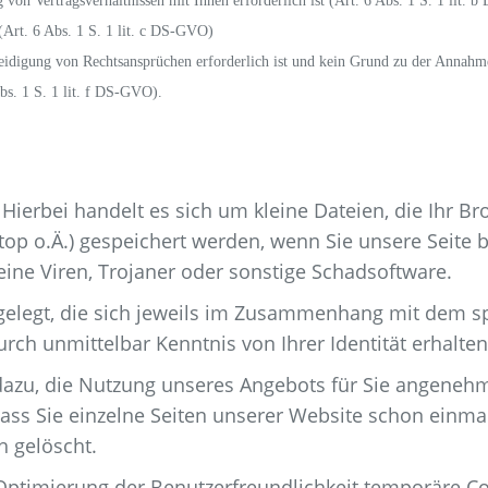
 von Vertragsverhältnissen mit Ihnen erforderlich ist (Art. 6 Abs. 1 S. 1 lit.
 (Art. 6 Abs. 1 S. 1 lit. c DS-GVO)
idigung von Rechtsansprüchen erforderlich ist und kein Grund zu der Annahme
bs. 1 S. 1 lit. f DS-GVO).
 Hierbei handelt es sich um kleine Dateien, die Ihr Br
top o.Ä.) gespeichert werden, wenn Sie unsere Seite 
ine Viren, Trojaner oder sonstige Schadsoftware.
elegt, die sich jeweils im Zusammenhang mit dem spe
rch unmittelbar Kenntnis von Ihrer Identität erhalten
dazu, die Nutzung unseres Angebots für Sie angenehme
dass Sie einzelne Seiten unserer Website schon einm
h gelöscht.
 Optimierung der Benutzerfreundlichkeit temporäre Co